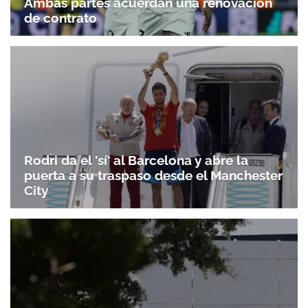
Ambas partes acuerdan una renovación
de contrato
Rodri da el 'sí' al Barcelona y abre la
puerta a su traspaso desde el Manchester
City