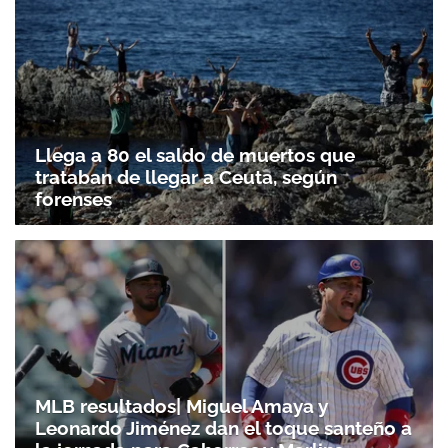
Llega a 80 el saldo de muertos que
trataban de llegar a Ceuta, según
forenses
MLB resultados| Miguel Amaya y
Leonardo Jiménez dan el toque santeño a