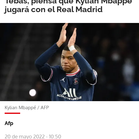
Tebas, piensa que Kylian Mbappé
jugará con el Real Madrid
Kylian Mbappé
/
AFP
Afp
20 de mayo 2022 - 10:50