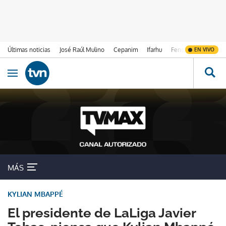
Últimas noticias
José Raúl Mulino
Cepanim
Ifarhu
Fenómeno de El Ni
EN VIVO
Ir al contenido
Obrir navegació
MÁS
KYLIAN MBAPPÉ
El presidente de LaLiga Javier