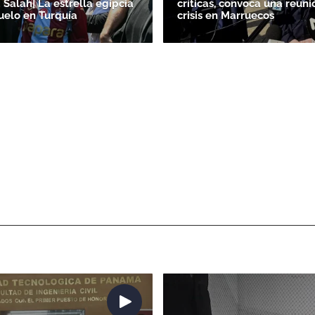
alah| La estrella egipcia
críticas, convoca una reuni
uelo en Turquía
crisis en Marruecos