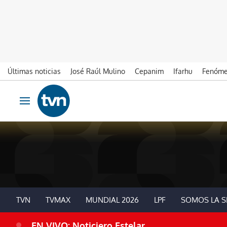
Últimas noticias
José Raúl Mulino
Cepanim
Ifarhu
Fenóme
Ir al contenido
Obrir navegació
TVN
TVMAX
MUNDIAL 2026
LPF
SOMOS LA S
EN VIVO: Noticiero Estelar