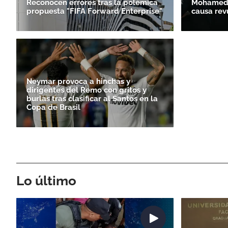
Reconocen errores tras la polémica
Mohamed S
propuesta "FIFA Forward Enterprise"
causa rev
Neymar provoca a hinchas y
dirigentes del Remo con gritos y
burlas tras clasificar al Santos en la
Copa de Brasil
Lo último