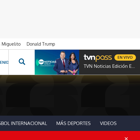
n Miguelito
Donald Trump
EN VIVO
ENIDOS ESPECIALES
NOVELAS
PROGRAMAS
GENTE TVN
PROG
TVN Noticias Edición Estelar
SBOL INTERNACIONAL
MÁS DEPORTES
VIDEOS