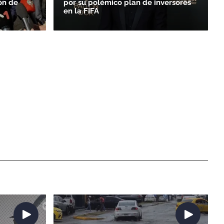
ón de
por su polémico plan de inversores
en la FIFA