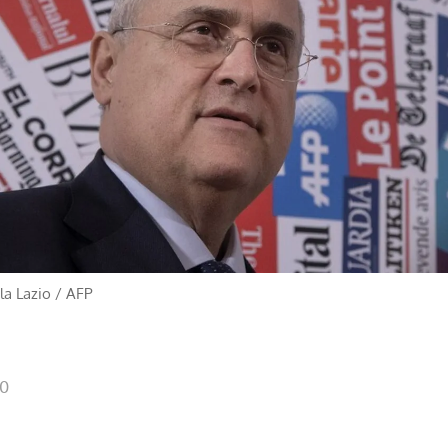
la Lazio
/
AFP
00