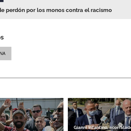
pide perdón por los monos contra el racismo
os
ANA
Gianni Infantino, acorralad