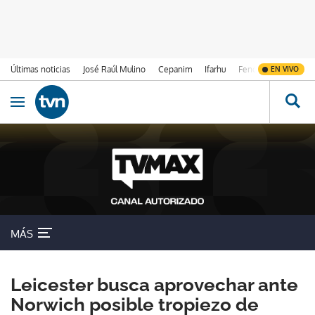
Últimas noticias
José Raúl Mulino
Cepanim
Ifarhu
Fenómeno de El Ni
EN VIVO
Ir al contenido
Obrir navegació
MÁS
Leicester busca aprovechar ante
Norwich posible tropiezo de