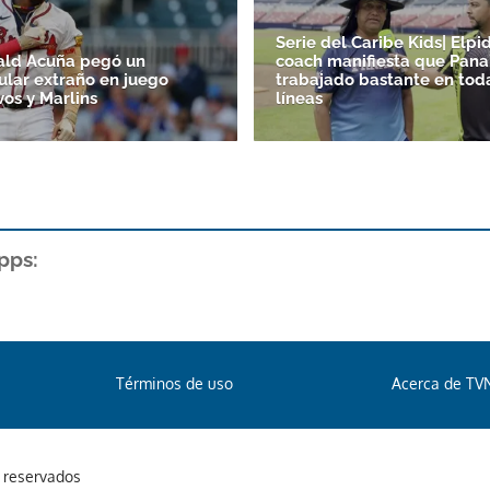
Serie del Caribe Kids| Elpid
ald Acuña pegó un
coach manifiesta que Pan
lar extraño en juego
trabajado bastante en tod
vos y Marlins
líneas
pps:
Términos de uso
Acerca de TV
s reservados