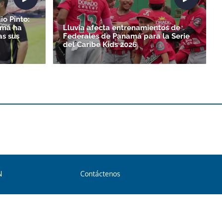
io Pinto:
amá ha
Lluvia afecta entrenamientos de
as sus
Federales de Panamá para la Serie
del Caribe Kids 2026
N
Contáctenos