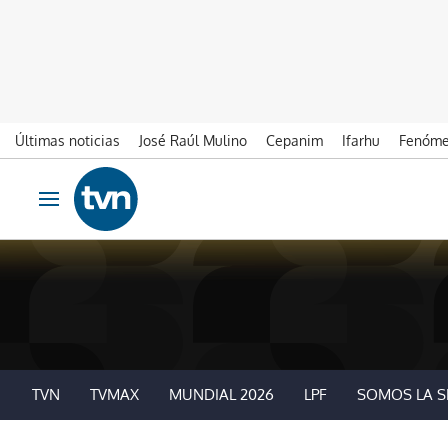
Últimas noticias
José Raúl Mulino
Cepanim
Ifarhu
Fenóme
Ir al contenido
Obrir navegació
TVN
TVMAX
MUNDIAL 2026
LPF
SOMOS LA S