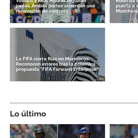
Vinicius y Real Madrid seguirán
Rodri da e
juntos. Ambas partes acuerdan una
puerta a 
renovación de contrato
Mancheste
La FIFA cierra filas en Marruecos:
Reconocen errores tras la polémica
propuesta "FIFA Forward Enterprise"
Lo último