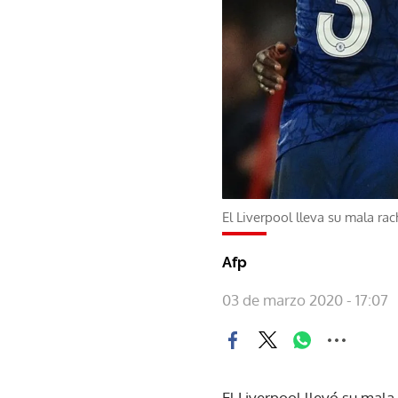
El Liverpool lleva su mala rac
Afp
03 de marzo 2020 - 17:07
El Liverpool llevó su mala