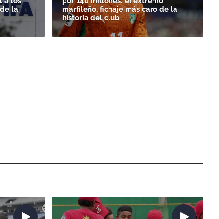
 a los
por 140 millones: el extremo
rde la
marfileño, fichaje más caro de la
historia del club