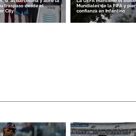
l 'sí' al Barcelona y abre la
La UEFA mantiene el boicot
su traspaso desde el
Mundiales de la FIFA y pie
r City
confianza en Infantino