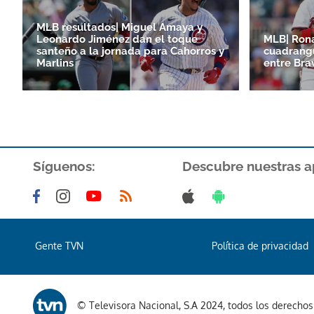
MLB resultados| Miguel Amaya y
Leonardo Jiménez dan el toque
MLB| Ron
santeño a la jornada para Cahorros y
cuadrangu
Marlins
entre Bra
Síguenos:
Descubre nuestras a
Gente TVN
Política de privacidad
© Televisora Nacional, S.A 2024, todos los derecho