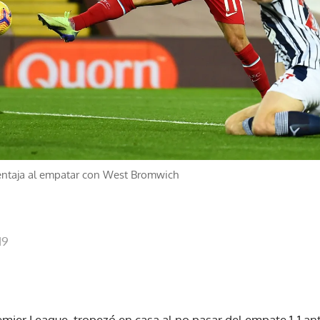
ventaja al empatar con West Bromwich
19
Premier League, tropezó en casa al no pasar del empate 1-1 an