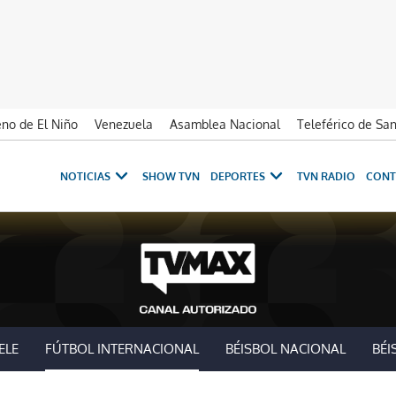
no de El Niño
Venezuela
Asamblea Nacional
Teleférico de Sa
NOTICIAS
SHOW TVN
DEPORTES
TVN RADIO
CONT
ELE
FÚTBOL INTERNACIONAL
BÉISBOL NACIONAL
BÉI