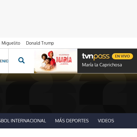
n Miguelito
Donald Trump
EN VIVO
ENIDOS ESPECIALES
NOVELAS
PROGRAMAS
GENTE TVN
PROG
María la Caprichosa
SBOL INTERNACIONAL
MÁS DEPORTES
VIDEOS