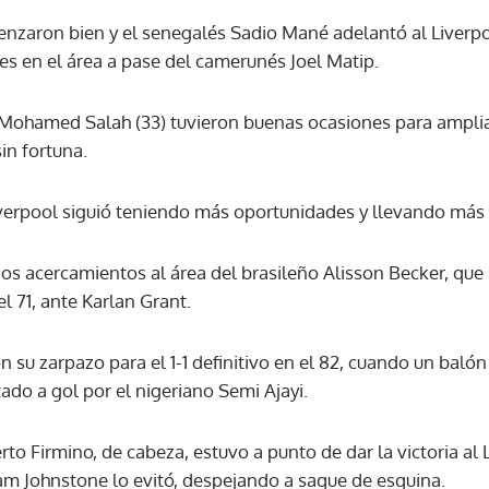
menzaron bien y el senegalés Sadio Mané adelantó al Liverpo
es en el área a pase del camerunés Joel Matip.
ACEPTAR
o Mohamed Salah (33) tuvieron buenas ocasiones para ampliar
in fortuna.
iverpool siguió teniendo más oportunidades y llevando más 
s acercamientos al área del brasileño Alisson Becker, que 
 71, ante Karlan Grant.
n su zarpazo para el 1-1 definitivo en el 82, cuando un balón
ado a gol por el nigeriano Semi Ajayi.
to Firmino, de cabeza, estuvo a punto de dar la victoria al L
Sam Johnstone lo evitó, despejando a saque de esquina.