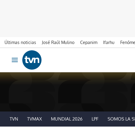
Últimas noticias
José Raúl Mulino
Cepanim
Ifarhu
Fenóme
Ir al contenido
Obrir navegació
TVN
TVMAX
MUNDIAL 2026
LPF
SOMOS LA S