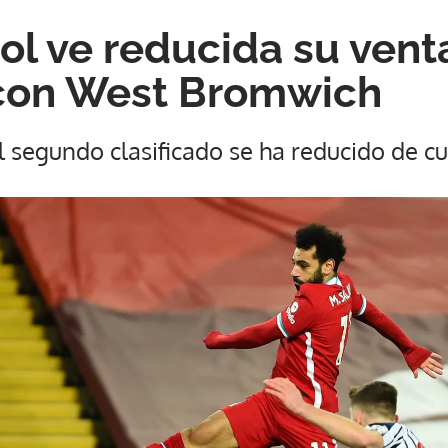
ol ve reducida su venta
con West Bromwich
 segundo clasificado se ha reducido de cu