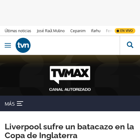
Últimas noticias
José Raúl Mulino
Cepanim
Ifarhu
Fenómeno de El Ni
EN VIVO
Ir al contenido
Obrir navegació
MÁS
Liverpool sufre un batacazo en la
Copa de Inglaterra