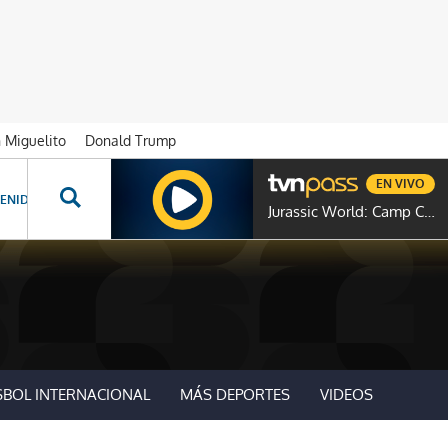
n Miguelito
Donald Trump
EN VIVO
ENIDOS ESPECIALES
NOVELAS
PROGRAMAS
GENTE TVN
PROG
Jurassic World: Camp Cretaceous
SBOL INTERNACIONAL
MÁS DEPORTES
VIDEOS