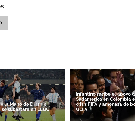
os
ACEPTAR
O
Infantino recibe el apoyo 
Sudamérica en Colombia e
de la Mano de Dios de
crisis FIFA y amenaza de b
 se subastará en EEUU
UEFA