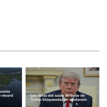
azonía
o récord
Las obras del salón de baile de
Trump bloqueadas en apelación