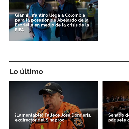
Gianni Infantino llega a Colombia
para la posesión de Abelardo de la
Espriella en medio de la crisis de la
FIFA
Lo último
¡Lamentable! Fallece José Donderis,
Senado d
exdirector del Sinaproc
paquete d