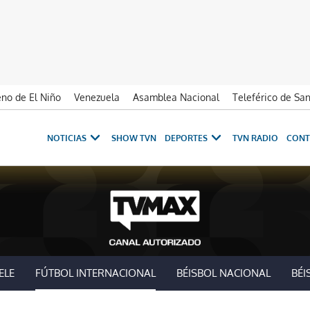
no de El Niño
Venezuela
Asamblea Nacional
Teleférico de Sa
NOTICIAS
SHOW TVN
DEPORTES
TVN RADIO
CONT
ELE
FÚTBOL INTERNACIONAL
BÉISBOL NACIONAL
BÉI