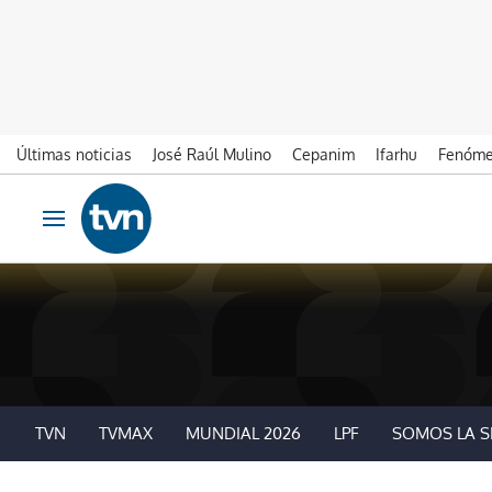
Últimas noticias
José Raúl Mulino
Cepanim
Ifarhu
Fenóme
Ir al contenido
Obrir navegació
TVN
TVMAX
MUNDIAL 2026
LPF
SOMOS LA S