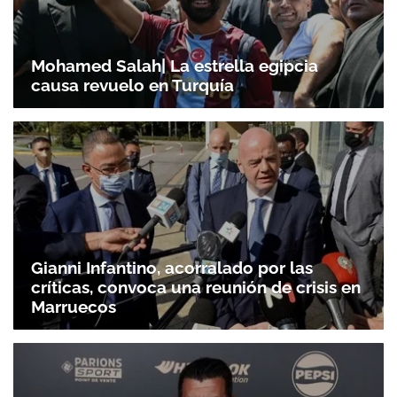
Mohamed Salah| La estrella egipcia
causa revuelo en Turquía
Gianni Infantino, acorralado por las
críticas, convoca una reunión de crisis en
Marruecos