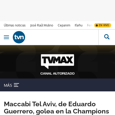
Últimas noticias
José Raúl Mulino
Cepanim
Ifarhu
Fenómeno de El Ni
EN VIVO
Ir al contenido
Obrir navegació
MÁS
Maccabi Tel Aviv, de Eduardo
Guerrero, golea en la Champions