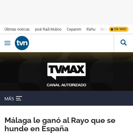
Últimas noticias
José Raúl Mulino
Cepanim
Ifarhu
Fenómeno de El Ni
EN VIVO
Ir al contenido
Obrir navegació
MÁS
Málaga le ganó al Rayo que se
hunde en España