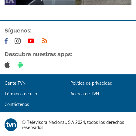
Síguenos:
Descubre nuestras apps:
Gente TVN
Política de privacidad
Términos de uso
Acerca de TVN
Contáctenos
© Televisora Nacional, S.A 2024, todos los derechos
Gracias por suscribirte a nuestro boletín.
reservados