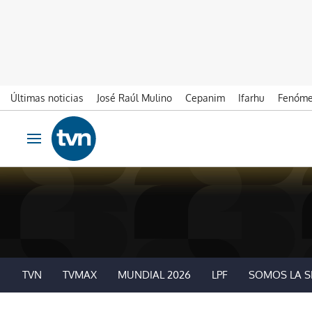
Últimas noticias
José Raúl Mulino
Cepanim
Ifarhu
Fenóme
Ir al contenido
Obrir navegació
TVN
TVMAX
MUNDIAL 2026
LPF
SOMOS LA S