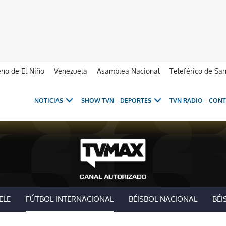
no de El Niño
Venezuela
Asamblea Nacional
Teleférico de Sa
NOTICIAS
SHOW TVN
DEPORTES
TVN RADIO
CONT
ELE
FÚTBOL INTERNACIONAL
BÉISBOL NACIONAL
BÉI