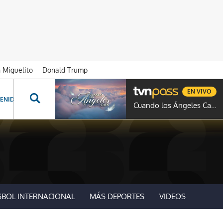
n Miguelito
Donald Trump
EN VIVO
ENIDOS ESPECIALES
NOVELAS
PROGRAMAS
GENTE TVN
PROG
Cuando los Ángeles Caen
SBOL INTERNACIONAL
MÁS DEPORTES
VIDEOS