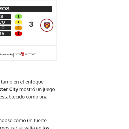
no también el enfoque
ter City
mostró un juego
n establecido como una
dose como un fuerte
mostrar su valía en los