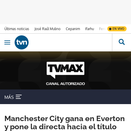
Últimas noticias
José Raúl Mulino
Cepanim
Ifarhu
Fenómeno de El Ni
EN VIVO
Ir al contenido
Obrir navegació
MÁS
Manchester City gana en Everton
y pone la directa hacia el título