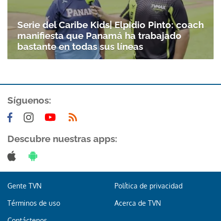
Serie del Caribe Kids| Elpidio Pinto: coach
manifiesta que Panamá ha trabajado
bastante en todas sus líneas
Síguenos:
Descubre nuestras apps:
Gente TVN
Política de privacidad
Términos de uso
Acerca de TVN
Contáctenos