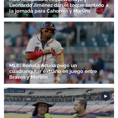
Leonardo Jiménez dan el toque santeño a
la jornada para Cahorros y Marlins
MLB| Ronald Acuña pegó un
Gracias por suscribirte a nuestro boletín.
cuadrangular extraño en juego entre
Bravos y Marlins
ACEPTAR