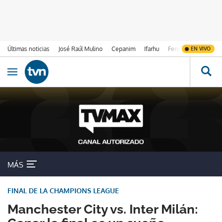
Últimas noticias
José Raúl Mulino
Cepanim
Ifarhu
Fenómeno de El Ni
EN VIVO
Ir al contenido
Obrir navegació
MÁS
FINAL DE LA CHAMPIONS LEAGUE
Manchester City vs. Inter Milán: