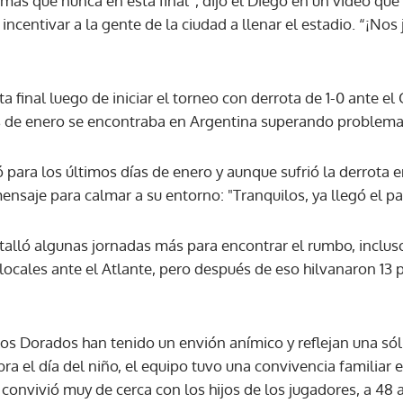
más que nunca en esta final”, dijo el Diego en un video qu
 incentivar a la gente de la ciudad a llenar el estadio. “¡No
ACEPTAR
a final luego de iniciar el torneo con derrota de 1-0 ante el
s de enero se encontraba en Argentina superando problema
ó para los últimos días de enero y aunque sufrió la derrota e
aje para calmar a su entorno: "Tranquilos, ya llegó el pa
alló algunas jornadas más para encontrar el rumbo, inclus
ocales ante el Atlante, pero después de eso hilvanaron 13 p
los Dorados han tenido un envión anímico y reflejan una sóli
a el día del niño, el equipo tuvo una convivencia familiar 
nvivió muy de cerca con los hijos de los jugadores, a 48 a