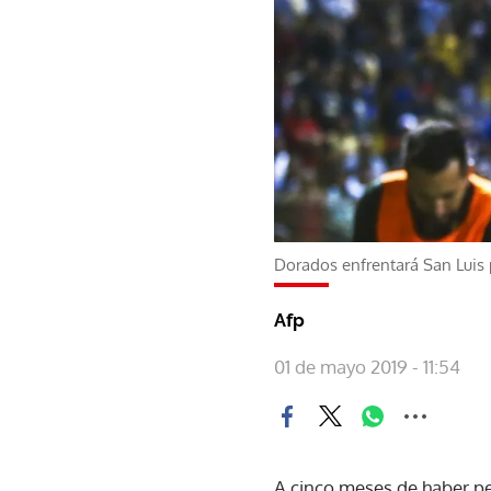
Dorados enfrentará San Luis 
Afp
01 de mayo 2019 - 11:54
A cinco meses de haber pe