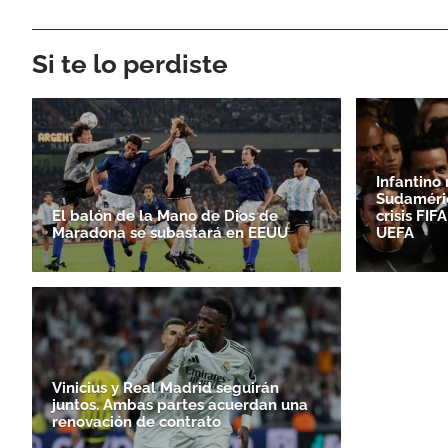
Si te lo perdiste
Infantino
Sudaméri
El balón de la Mano de Dios de
crisis FI
Maradona se subastará en EEUU
UEFA
Vinicius y Real Madrid seguirán
juntos. Ambas partes acuerdan una
renovación de contrato