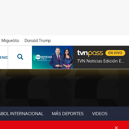
n Miguelito
Donald Trump
EN VIVO
ENIDOS ESPECIALES
NOVELAS
PROGRAMAS
GENTE TVN
PROG
TVN Noticias Edición Estelar
SBOL INTERNACIONAL
MÁS DEPORTES
VIDEOS