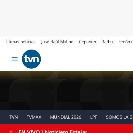
Últimas noticias
José Raúl Mulino
Cepanim
Ifarhu
Fenóme
Ir al contenido
Obrir navegació
TVN
TVMAX
MUNDIAL 2026
LPF
SOMOS LA S
EN VIVO | Noticiero Estelar