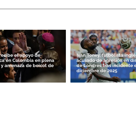
 recibe el apoyo de
Ivan Toney, futbolista inglé
ca en Colombia en plena
acusado de agresión en di
FA y amenaza de boicot de
de Londres tras incidente 
diciembre de 2025