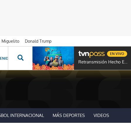
n Miguelito
Donald Trump
EN VIVO
ENIDOS ESPECIALES
NOVELAS
PROGRAMAS
GENTE TVN
PROG
Retransmisión Hecho En Panamá
SBOL INTERNACIONAL
MÁS DEPORTES
VIDEOS