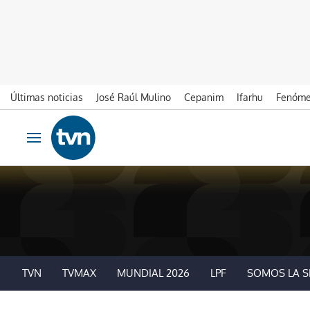
Últimas noticias
José Raúl Mulino
Cepanim
Ifarhu
Fenóme
Ir al contenido
Obrir navegació
TVN
TVMAX
MUNDIAL 2026
LPF
SOMOS LA S