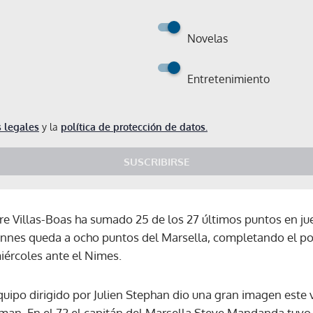
Novelas
Entretenimiento
 legales
y la
política de protección de datos.
SUSCRIBIRSE
dre Villas-Boas ha sumado 25 de los 27 últimos puntos en ju
Rennes queda a ocho puntos del Marsella, completando el po
iércoles ante el Nimes.
equipo dirigido por Julien Stephan dio una gran imagen este
Gracias por suscribirte a nuestro boletín.
man. En el 72 el capitán del Marsella Steve Mandanda tuvo 