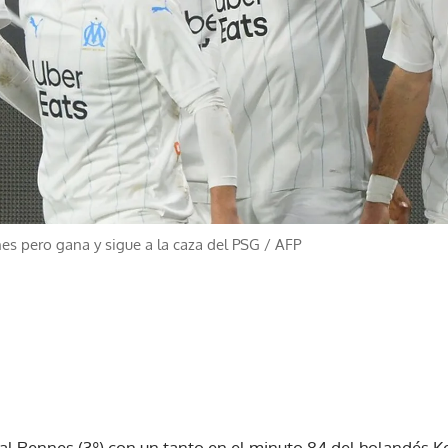
nes pero gana y sigue a la caza del PSG
/
AFP
0 al Rennes (3º) con un tanto en el minuto 84 del holandés 