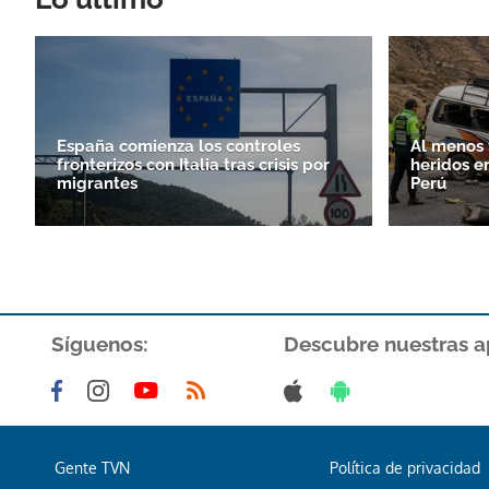
España comienza los controles
Al menos 
fronterizos con Italia tras crisis por
heridos e
migrantes
Perú
Síguenos:
Descubre nuestras a
Gente TVN
Política de privacidad