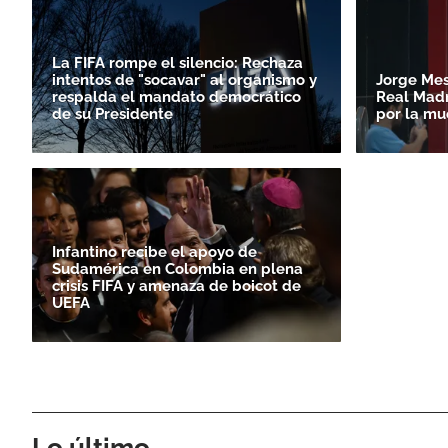
La FIFA rompe el silencio: Rechaza
intentos de "socavar" al organismo y
Jorge Mess
respalda el mandato democrático
Real Madr
de su Presidente
por la mu
Infantino recibe el apoyo de
Sudamérica en Colombia en plena
crisis FIFA y amenaza de boicot de
UEFA
Lo último