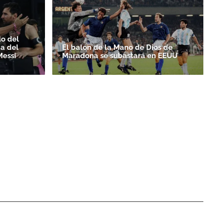
do del
da del
El balón de la Mano de Dios de
Messi
Maradona se subastará en EEUU