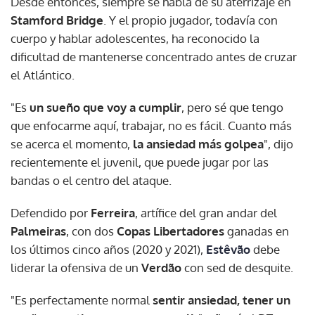
Desde entonces, siempre se habla de su aterrizaje en
Stamford Bridge
. Y el propio jugador, todavía con
cuerpo y hablar adolescentes, ha reconocido la
dificultad de mantenerse concentrado antes de cruzar
el Atlántico.
"Es
un sueño que voy a cumplir
, pero sé que tengo
que enfocarme aquí, trabajar, no es fácil. Cuanto más
se acerca el momento,
la ansiedad más golpea
", dijo
recientemente el juvenil, que puede jugar por las
bandas o el centro del ataque.
Defendido por
Ferreira
, artífice del gran andar del
Palmeiras
, con dos
Copas Libertadores
ganadas en
los últimos cinco años (2020 y 2021),
Estêvão
debe
liderar la ofensiva de un
Verdão
con sed de desquite.
"Es perfectamente normal
sentir ansiedad, tener un