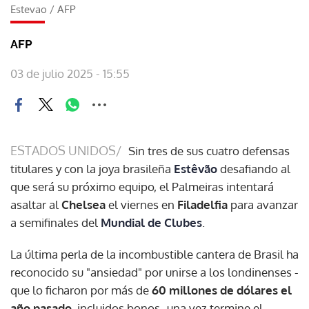
Estevao
/
AFP
AFP
03 de julio 2025 - 15:55
ESTADOS UNIDOS/
Sin tres de sus cuatro defensas
titulares y con la joya brasileña
Estêvão
desafiando al
que será su próximo equipo, el Palmeiras intentará
asaltar al
Chelsea
el viernes en
Filadelfia
para avanzar
a semifinales del
Mundial de Clubes
.
La última perla de la incombustible cantera de Brasil ha
reconocido su "ansiedad" por unirse a los londinenses -
que lo ficharon por más de
60 millones de dólares el
año pasado
, incluidos bonos- una vez termine el