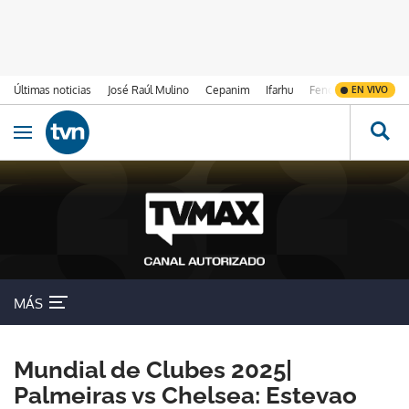
Últimas noticias
José Raúl Mulino
Cepanim
Ifarhu
Fenómeno de El Ni
EN VIVO
Ir al contenido
Obrir navegació
MÁS
Mundial de Clubes 2025|
Palmeiras vs Chelsea: Estevao