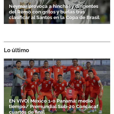
Neymar provoca a hinchas y dirigentes
del Remo con gritos y burlas tras
clasificar al Santos en la Copa de Brasil
Lo último
Gracias por suscribirte a nuestro boletín.
EN VIVO| México 1-0 Panamá: medio
ACEPTAR
tiempo/ Premundial Sub-20 Concacaf
cuartos de final