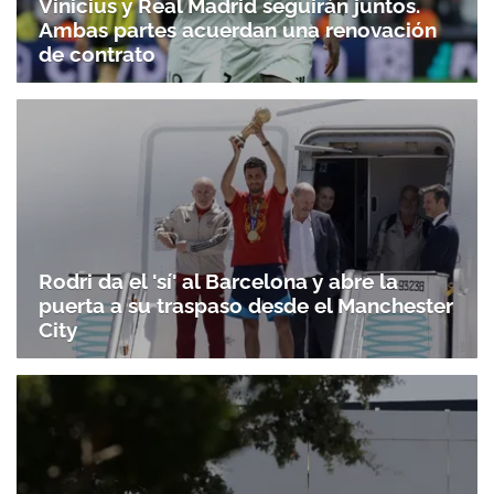
Vinicius y Real Madrid seguirán juntos.
Ambas partes acuerdan una renovación
de contrato
Rodri da el 'sí' al Barcelona y abre la
puerta a su traspaso desde el Manchester
City