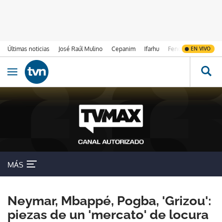
Últimas noticias
José Raúl Mulino
Cepanim
Ifarhu
Fenómeno de El Ni
EN VIVO
Ir al contenido
Obrir navegació
MÁS
Neymar, Mbappé, Pogba, 'Grizou':
piezas de un 'mercato' de locura