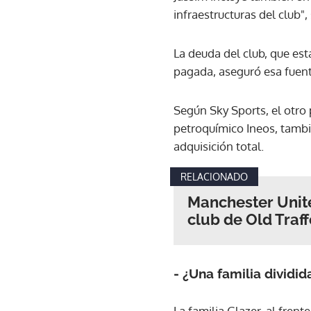
infraestructuras del club",
La deuda del club, que est
pagada, aseguró esa fuent
Según Sky Sports, el otro 
petroquímico Ineos, tambié
adquisición total.
RELACIONADO
Manchester Unite
club de Old Traf
- ¿Una familia dividid
La familia Glazer, al fren