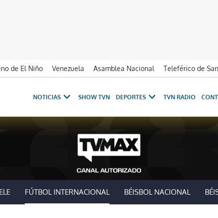
no de El Niño
Venezuela
Asamblea Nacional
Teleférico de Sa
NOTICIAS
SHOW TVN
DEPORTES
TVN RADIO
CONT
ELE
FÚTBOL INTERNACIONAL
BÉISBOL NACIONAL
BÉI