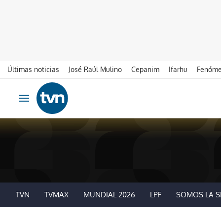
Últimas noticias
José Raúl Mulino
Cepanim
Ifarhu
Fenóme
Ir al contenido
Obrir navegació
TVN
TVMAX
MUNDIAL 2026
LPF
SOMOS LA S