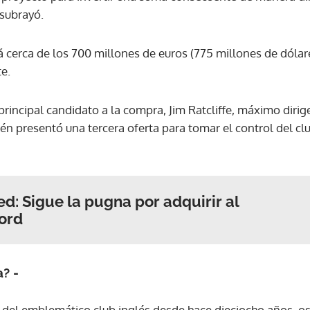
 subrayó.
ACEPTAR
á cerca de los 700 millones de euros (775 millones de dólar
e.
principal candidato a la compra, Jim Ratcliffe, máximo diri
n presentó una tercera oferta para tomar el control del clu
d: Sigue la pugna por adquirir al
ford
a? -
te del emblemático club inglés desde hace dieciocho años, os