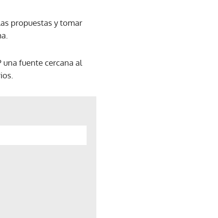
r las propuestas y tomar
ma.
P una fuente cercana al
ios.