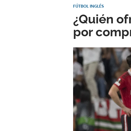
FÚTBOL INGLÉS
¿Quién of
por compr