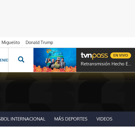
n Miguelito
Donald Trump
EN VIVO
ENIDOS ESPECIALES
NOVELAS
PROGRAMAS
GENTE TVN
PROG
Retransmisión Hecho En Panamá
SBOL INTERNACIONAL
MÁS DEPORTES
VIDEOS