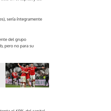
es), sería íntegramente
gente del grupo
b, pero no para su
tenta el 69% del capital.