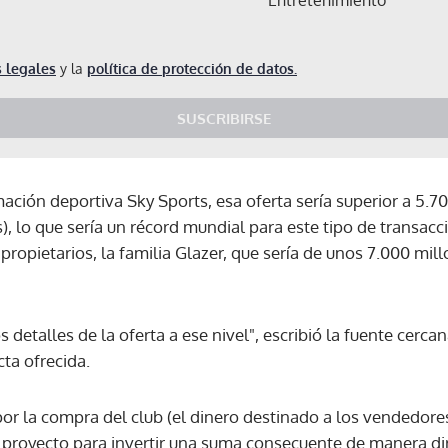
 legales
y la
política de protección de datos.
SUSCRIBIRSE
ación deportiva Sky Sports, esa oferta sería superior a 5.7
), lo que sería un récord mundial para este tipo de transacc
 propietarios, la familia Glazer, que sería de unos 7.000 mil
detalles de la oferta a ese nivel", escribió la fuente cercan
cta ofrecida.
 por la compra del club (el dinero destinado a los vendedores
Gracias por suscribirte a nuestro boletín.
 proyecto para invertir una suma consecuente de manera dire