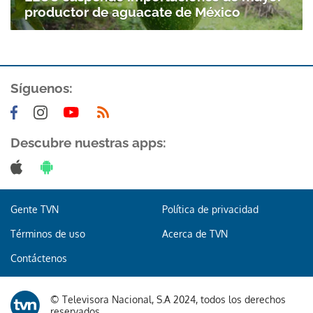
productor de aguacate de México
Síguenos:
Descubre nuestras apps:
Gente TVN
Política de privacidad
Términos de uso
Acerca de TVN
Contáctenos
© Televisora Nacional, S.A 2024, todos los derechos
Gracias por suscribirte a nuestro boletín.
reservados