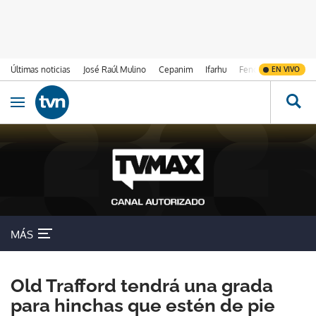
Últimas noticias
José Raúl Mulino
Cepanim
Ifarhu
Fenómeno de El Ni
EN VIVO
Ir al contenido
Obrir navegació
MÁS
Old Trafford tendrá una grada
para hinchas que estén de pie