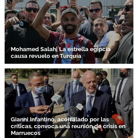
Mohamed Salah| La estrella egipcia
causa revuelo en Turquía
Gianni Infantino, acorralado por las
críticas, convoca una reunión de crisis en
Marruecos