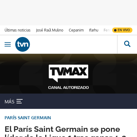
Últimas noticias
José Raúl Mulino
Cepanim
Ifarhu
Fenómeno de El Ni
EN VIVO
Ir al contenido
Obrir navegació
MÁS
PARÍS SAINT GERMAIN
El París Saint Germain se pone