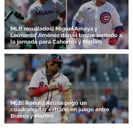
MLB resultados| Miguel Amaya y
Leonardo Jiménez dan el toque santeño a
la jornada para Cahorros y Marlins
MLB| Ronald Acuña pegó un
cuadrangular extraño en juego entre
Bravos y Marlins