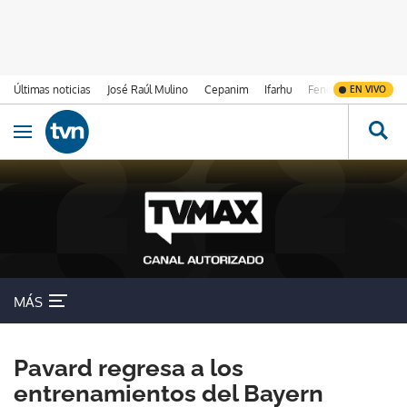
Últimas noticias
José Raúl Mulino
Cepanim
Ifarhu
Fenómeno de El Ni
EN VIVO
Ir al contenido
Obrir navegació
MÁS
Pavard regresa a los
entrenamientos del Bayern