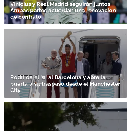
Vinicius y Real Madrid seguirán juntos.
Ambas partes acuerdan una renovación
de contrato
Rodri da el 'sí' al Barcelona y abre la
puerta a su traspaso desde el Manchester
City