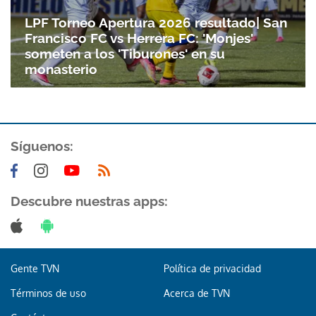
LPF Torneo Apertura 2026 resultado| San
Francisco FC vs Herrera FC: 'Monjes'
someten a los 'Tiburones' en su
monasterio
Síguenos:
Gracias por suscribirte a nuestro boletín.
Descubre nuestras apps:
ACEPTAR
Gente TVN
Política de privacidad
Términos de uso
Acerca de TVN