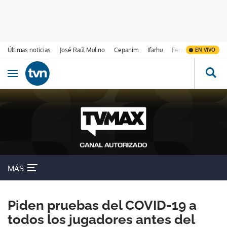
Últimas noticias
José Raúl Mulino
Cepanim
Ifarhu
Fenómeno de El Ni
EN VIVO
Ir al contenido
Obrir navegació
MÁS
Piden pruebas del COVID-19 a
todos los jugadores antes del