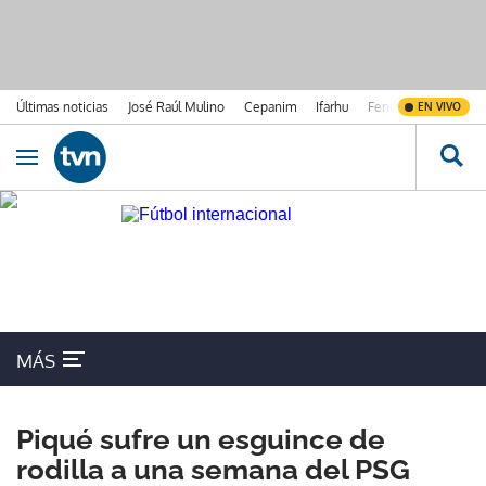
Últimas noticias
José Raúl Mulino
Cepanim
Ifarhu
Fenómeno de El Ni
EN VIVO
Ir al contenido
Obrir navegació
MÁS
Piqué sufre un esguince de
rodilla a una semana del PSG