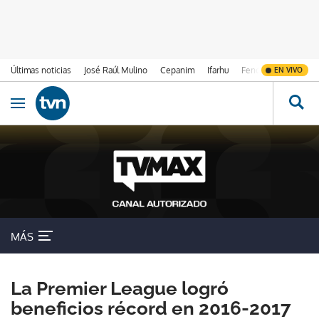
Últimas noticias
José Raúl Mulino
Cepanim
Ifarhu
Fenómeno de El Ni
EN VIVO
Ir al contenido
Obrir navegació
MÁS
La Premier League logró
beneficios récord en 2016-2017