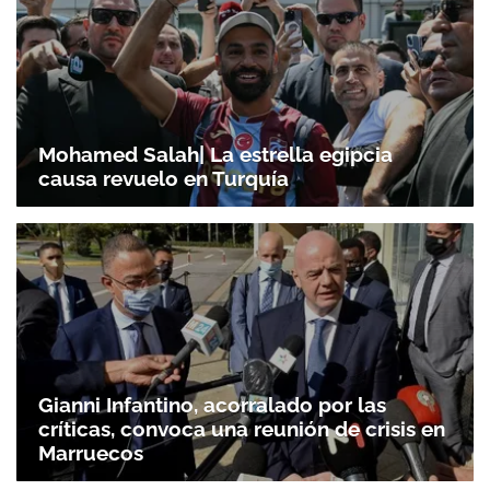
Mohamed Salah| La estrella egipcia
causa revuelo en Turquía
Gianni Infantino, acorralado por las
críticas, convoca una reunión de crisis en
Marruecos