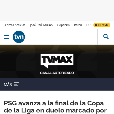
Últimas noticias
José Raúl Mulino
Cepanim
Ifarhu
Fenómeno de El Ni
EN VIVO
Ir al contenido
Obrir navegació
MÁS
PSG avanza a la final de la Copa
de la Liga en duelo marcado por