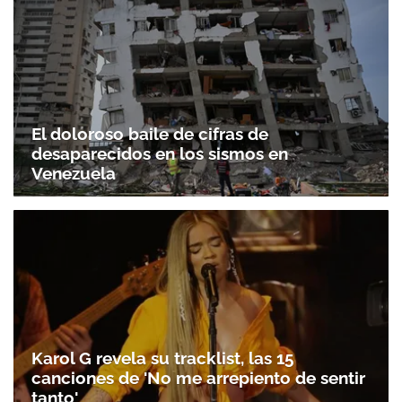
El doloroso baile de cifras de
desaparecidos en los sismos en
Venezuela
Gracias por suscribirte a nuestro boletín.
ACEPTAR
Karol G revela su tracklist, las 15
canciones de 'No me arrepiento de sentir
tanto'