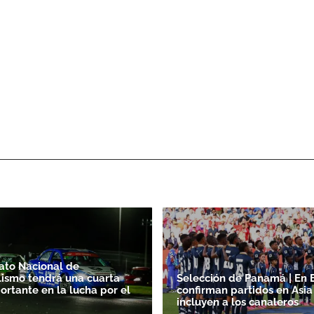
to Nacional de
ismo tendrá una cuarta
Selección de Panamá | En 
ortante en la lucha por el
confirman partidos en Asi
incluyen a los canaleros