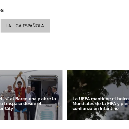
os
LA LIGA ESPAÑOLA
l 'sí' al Barcelona y abre la
La UEFA mantiene el boicot
su traspaso desde el
Mundiales de la FIFA y pie
r City
confianza en Infantino