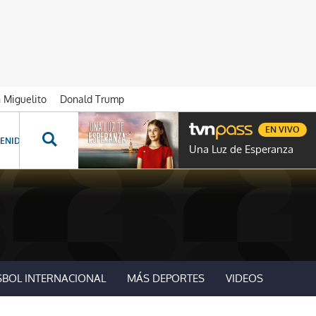
n Miguelito
Donald Trump
EN VIVO
ENIDOS ESPECIALES
NOVELAS
PROGRAMAS
GENTE TVN
PROG
Una Luz de Esperanza
SBOL INTERNACIONAL
MÁS DEPORTES
VIDEOS