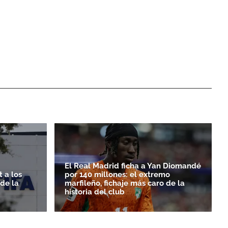
El Real Madrid ficha a Yan Diomandé
 a los
por 140 millones: el extremo
rde la
marfileño, fichaje más caro de la
historia del club