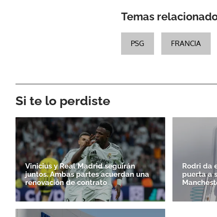
Temas relacionad
PSG
FRANCIA
Si te lo perdiste
Vinicius y Real Madrid seguirán
Rodri da e
juntos. Ambas partes acuerdan una
puerta a 
renovación de contrato
Mancheste