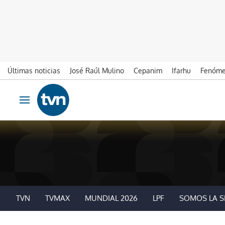
Últimas noticias
José Raúl Mulino
Cepanim
Ifarhu
Fenóme
Ir al contenido
Obrir navegació
TVN
TVMAX
MUNDIAL 2026
LPF
SOMOS LA S