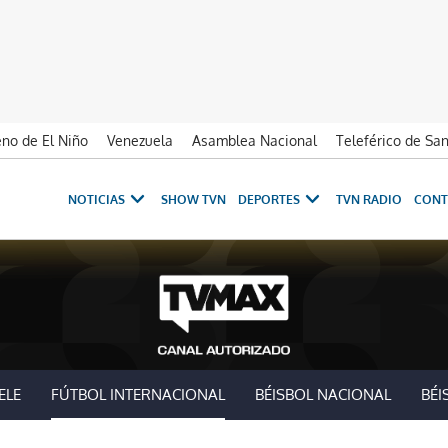
no de El Niño
Venezuela
Asamblea Nacional
Teleférico de Sa
NOTICIAS
SHOW TVN
DEPORTES
TVN RADIO
CONT
ELE
FÚTBOL INTERNACIONAL
BÉISBOL NACIONAL
BÉI