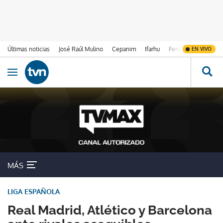
Últimas noticias
José Raúl Mulino
Cepanim
Ifarhu
Fenómeno de El Ni
EN VIVO
Ir al contenido
Obrir navegació
MÁS
LIGA ESPAÑOLA
Real Madrid, Atlético y Barcelona