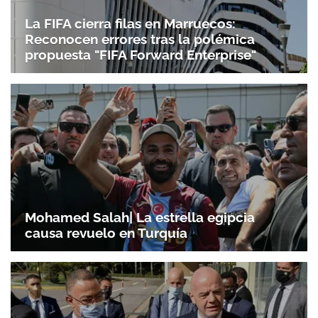
La FIFA cierra filas en Marruecos:
Reconocen errores tras la polémica
propuesta "FIFA Forward Enterprise"
Mohamed Salah| La estrella egipcia
causa revuelo en Turquía