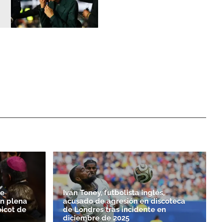
de
Ivan Toney, futbolista inglés,
n plena
acusado de agresión en discoteca
oicot de
de Londres tras incidente en
diciembre de 2025