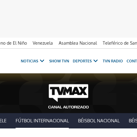
no de El Niño
Venezuela
Asamblea Nacional
Teleférico de Sa
NOTICIAS
SHOW TVN
DEPORTES
TVN RADIO
CONT
ELE
FÚTBOL INTERNACIONAL
BÉISBOL NACIONAL
BÉI