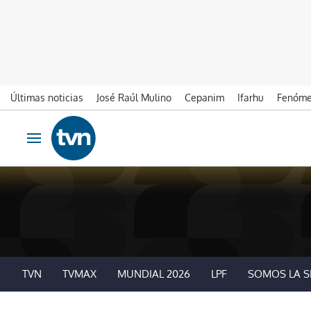
Últimas noticias
José Raúl Mulino
Cepanim
Ifarhu
Fenóme
Ir al contenido
Obrir navegació
TVN
TVMAX
MUNDIAL 2026
LPF
SOMOS LA S