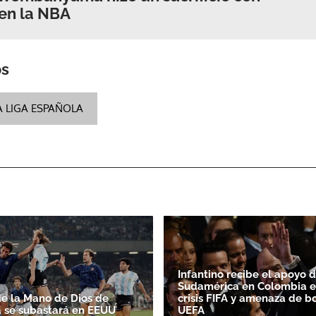
en la NBA
os
A LIGA ESPAÑOLA
Infantino recibe el apoyo 
Sudamérica en Colombia e
de la Mano de Dios de
crisis FIFA y amenaza de b
 se subastará en EEUU
UEFA