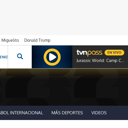
n Miguelito
Donald Trump
EN VIVO
ENIDOS ESPECIALES
NOVELAS
PROGRAMAS
GENTE TVN
PROG
Jurassic World: Camp Cretaceous
SBOL INTERNACIONAL
MÁS DEPORTES
VIDEOS