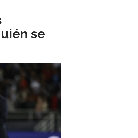
s
uién se