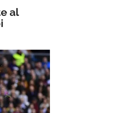
e al
i