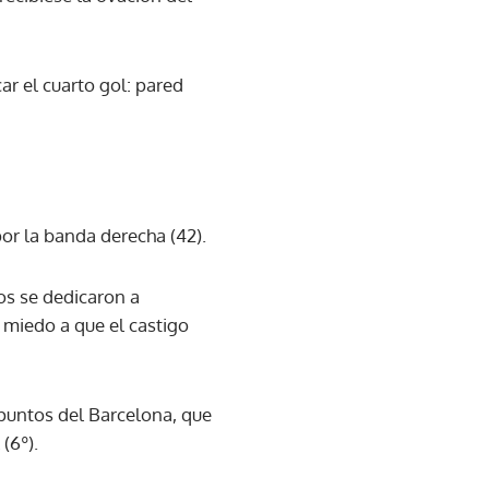
ar el cuarto gol: pared
por la banda derecha (42).
os se dedicaron a
r miedo a que el castigo
o puntos del Barcelona, que
(6º).