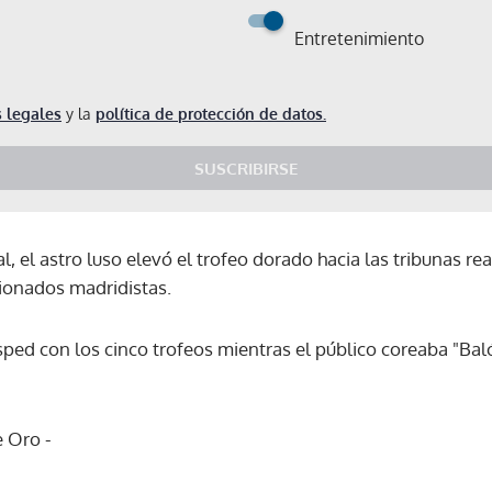
Entretenimiento
 legales
y la
política de protección de datos.
SUSCRIBIRSE
al, el astro luso elevó el trofeo dorado hacia las tribunas r
cionados madridistas.
ped con los cinco trofeos mientras el público coreaba "Bal
e Oro -
Gracias por suscribirte a nuestro boletín.