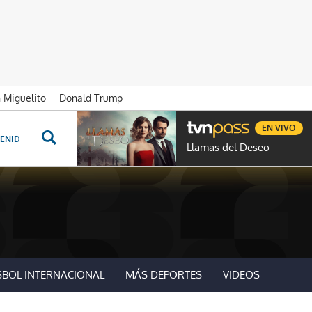
n Miguelito
Donald Trump
EN VIVO
ENIDOS ESPECIALES
NOVELAS
PROGRAMAS
GENTE TVN
PROG
Llamas del Deseo
SBOL INTERNACIONAL
MÁS DEPORTES
VIDEOS