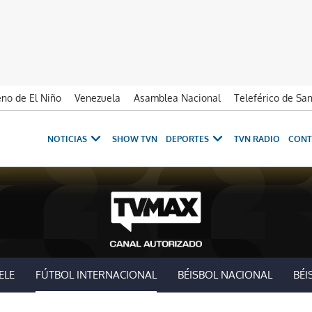
no de El Niño
Venezuela
Asamblea Nacional
Teleférico de Sa
NOTICIAS
SHOW TVN
DEPORTES
TVN RADIO
CONT
ELE
FÚTBOL INTERNACIONAL
BÉISBOL NACIONAL
BÉI