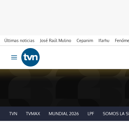
Últimas noticias
José Raúl Mulino
Cepanim
Ifarhu
Fenóme
Ir al contenido
Obrir navegació
TVN
TVMAX
MUNDIAL 2026
LPF
SOMOS LA S