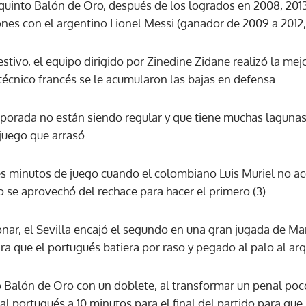
 quinto Balón de Oro, después de los logrados en 2008, 2013
nes con el argentino Lionel Messi (ganador de 2009 a 2012, 
ACEPTAR
stivo, el equipo dirigido por Zinedine Zidane realizó la mej
técnico francés se le acumularon las bajas en defensa.
mporada no están siendo regular y que tiene muchas lagunas
juego que arrasó.
s minutos de juego cuando el colombiano Luis Muriel no ac
 se aprovechó del rechace para hacer el primero (3).
nar, el Sevilla encajó el segundo en una gran jugada de Mar
 que el portugués batiera por raso y pegado al palo al arq
 Balón de Oro con un doblete, al transformar un penal po
 al portugués a 10 minutos para el final del partido para que