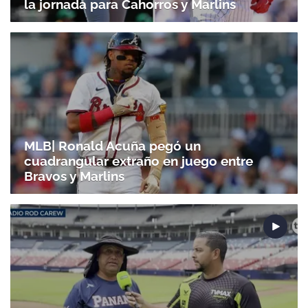
la jornada para Cahorros y Marlins
MLB| Ronald Acuña pegó un
cuadrangular extraño en juego entre
Bravos y Marlins