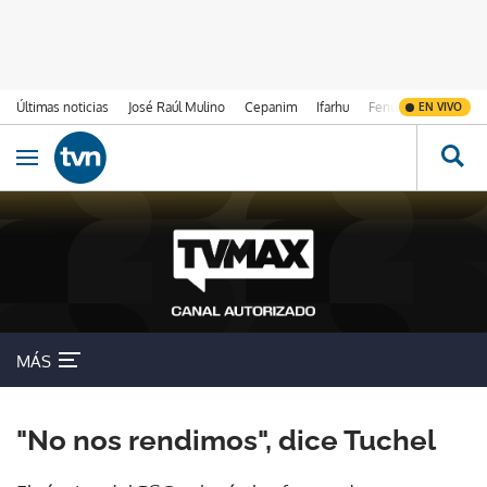
Últimas noticias
José Raúl Mulino
Cepanim
Ifarhu
Fenómeno de El Ni
EN VIVO
Ir al contenido
Obrir navegació
MÁS
"No nos rendimos", dice Tuchel