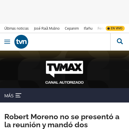
Últimas noticias
José Raúl Mulino
Cepanim
Ifarhu
Fenómeno de El Ni
EN VIVO
Ir al contenido
Obrir navegació
MÁS
Robert Moreno no se presentó a
la reunión y mandó dos