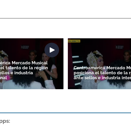
érica Mercado Musical
el talento de la región
Centroamérica Mercado Mu
ellos e industria
posiciona el talento de la 
onal
ante sellos e industria int
pps: