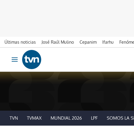
Últimas noticias
José Raúl Mulino
Cepanim
Ifarhu
Fenóme
Ir al contenido
Obrir navegació
TVN
TVMAX
MUNDIAL 2026
LPF
SOMOS LA S