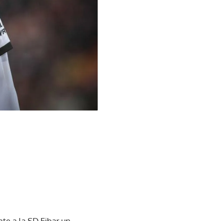
te a la SD Eibar un