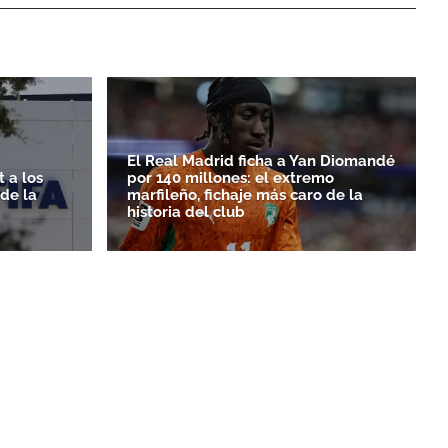
El Real Madrid ficha a Yan Diomandé
 a los
por 140 millones: el extremo
rde la
marfileño, fichaje más caro de la
historia del club