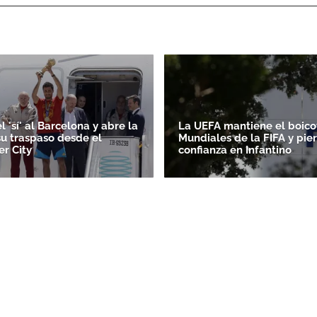
ACEPTAR
l 'sí' al Barcelona y abre la
La UEFA mantiene el boicot
su traspaso desde el
Mundiales de la FIFA y pie
r City
confianza en Infantino