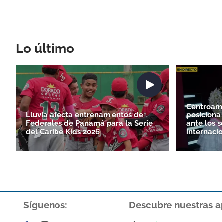
Lo último
Centroam
Lluvia afecta entrenamientos de
posiciona 
Federales de Panamá para la Serie
ante los s
del Caribe Kids 2026
internaci
Síguenos:
Descubre nuestras a