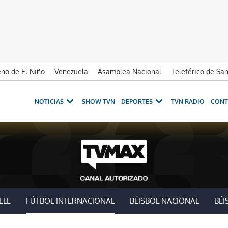
no de El Niño
Venezuela
Asamblea Nacional
Teleférico de Sa
NOTICIAS
SHOW TVN
DEPORTES
TVN RADIO
CONT
ELE
FÚTBOL INTERNACIONAL
BÉISBOL NACIONAL
BÉI