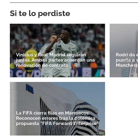
Si te lo perdiste
Vinicius y Real Madrid seguirán
Rodri da e
juntos. Ambas partes acuerdan una
puerta a 
renovación de contrato
Mancheste
La FIFA cierra filas en Marruecos:
Reconocen errores tras la polémica
propuesta "FIFA Forward Enterprise"