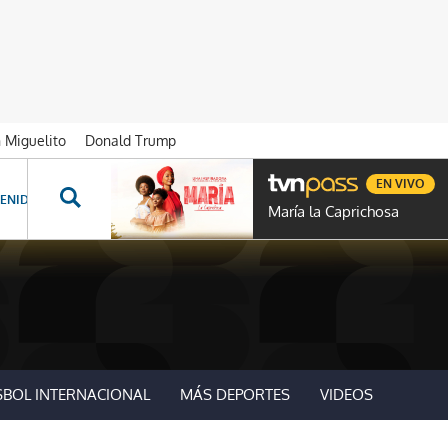
n Miguelito
Donald Trump
EN VIVO
ENIDOS ESPECIALES
NOVELAS
PROGRAMAS
GENTE TVN
PROG
María la Caprichosa
SBOL INTERNACIONAL
MÁS DEPORTES
VIDEOS