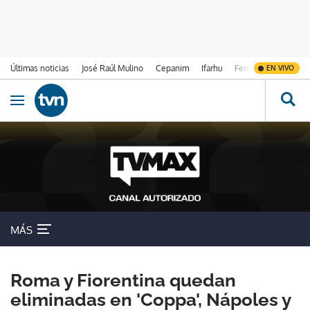
Últimas noticias
José Raúl Mulino
Cepanim
Ifarhu
Fenómeno de El Ni
EN VIVO
Ir al contenido
Obrir navegació
MÁS
Roma y Fiorentina quedan
eliminadas en 'Coppa', Nápoles y