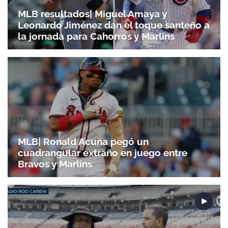
MLB resultados| Miguel Amaya y
Leonardo Jiménez dan el toque santeño a
la jornada para Cahorros y Marlins
MLB| Ronald Acuña pegó un
cuadrangular extraño en juego entre
Bravos y Marlins