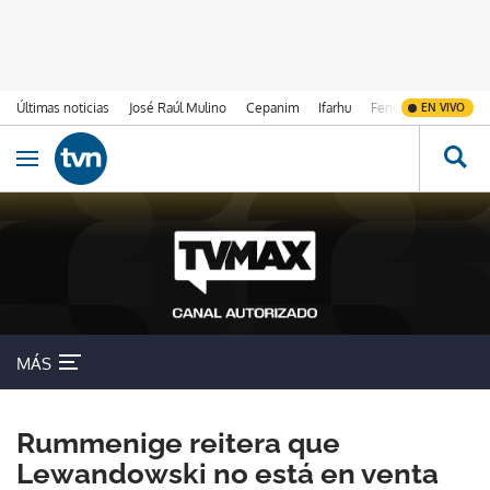
Últimas noticias
José Raúl Mulino
Cepanim
Ifarhu
Fenómeno de El Ni
EN VIVO
Ir al contenido
Obrir navegació
MÁS
Rummenige reitera que
Lewandowski no está en venta