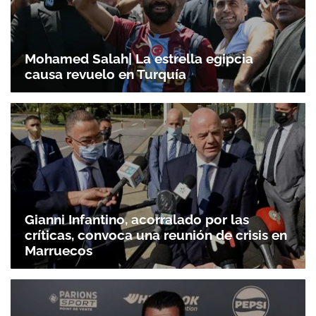
Mohamed Salah| La estrella egipcia
causa revuelo en Turquía
Gianni Infantino, acorralado por las
críticas, convoca una reunión de crisis en
Marruecos