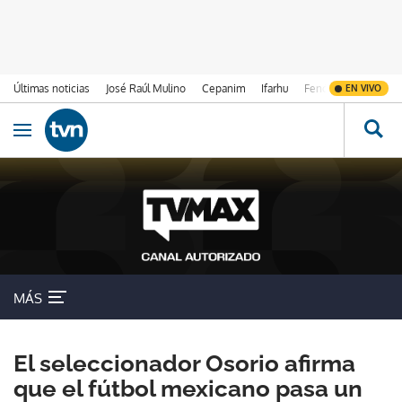
Últimas noticias
José Raúl Mulino
Cepanim
Ifarhu
Fenómeno de El Ni
EN VIVO
Ir al contenido
Obrir navegació
MÁS
El seleccionador Osorio afirma
que el fútbol mexicano pasa un