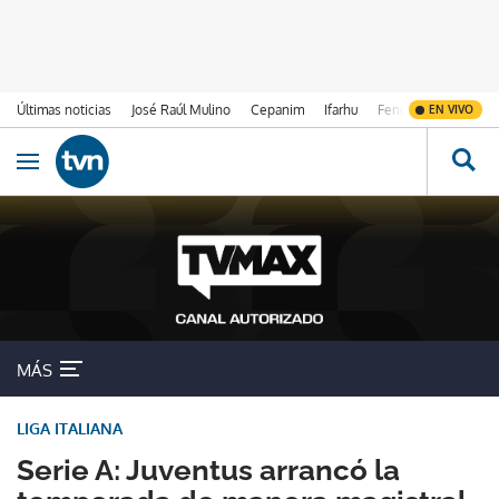
Últimas noticias
José Raúl Mulino
Cepanim
Ifarhu
Fenómeno de El Ni
EN VIVO
Ir al contenido
Obrir navegació
MÁS
LIGA ITALIANA
Serie A: Juventus arrancó la