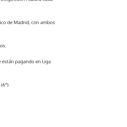
ético de Madrid, con ambos
os.
ue están pagando en Liga
(6º).