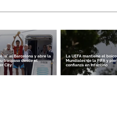
l 'sí' al Barcelona y abre la
La UEFA mantiene el boicot
su traspaso desde el
Mundiales de la FIFA y pie
r City
confianza en Infantino