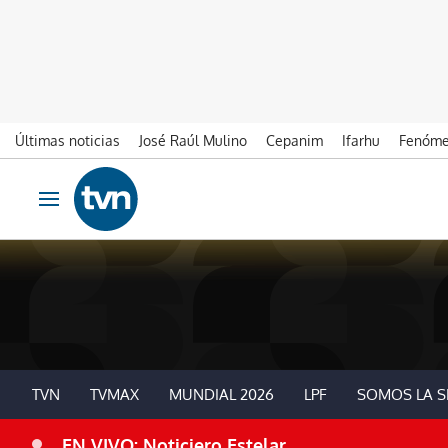
Últimas noticias
José Raúl Mulino
Cepanim
Ifarhu
Fenóme
Ir al contenido
Obrir navegació
TVN
TVMAX
MUNDIAL 2026
LPF
SOMOS LA S
EN VIVO: Noticiero Estelar