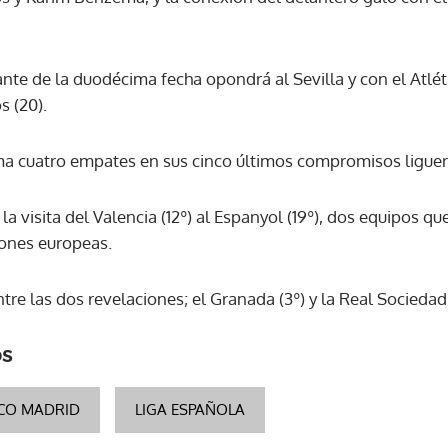
ACEPTAR
ante de la duodécima fecha opondrá al Sevilla y con el Atl
s (20).
ma cuatro empates en sus cinco últimos compromisos liguer
a visita del Valencia (12º) al Espanyol (19º), dos equipos q
iones europeas.
tre las dos revelaciones; el Granada (3º) y la Real Sociedad 
os
ICO MADRID
LIGA ESPAÑOLA