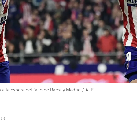
n a la espera del fallo de Barça y Madrid
/
AFP
:03