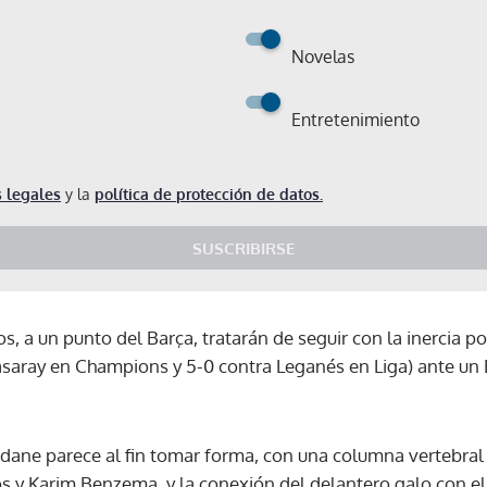
Novelas
Entretenimiento
 legales
y la
política de protección de datos.
SUSCRIBIRSE
s, a un punto del Barça, tratarán de seguir con la inercia po
asaray en Champions y 5-0 contra Leganés en Liga) ante un 
ane parece al fin tomar forma, con una columna vertebral
Gracias por suscribirte a nuestro boletín.
s y Karim Benzema, y la conexión del delantero galo con e