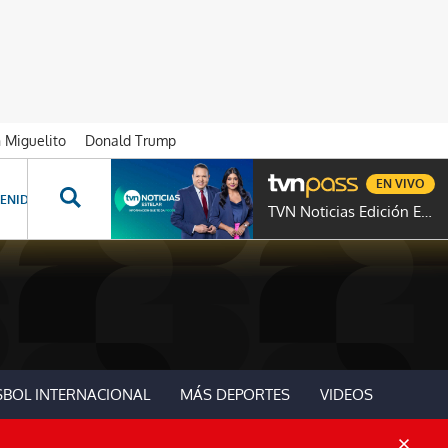
n Miguelito
Donald Trump
EN VIVO
ENIDOS ESPECIALES
NOVELAS
PROGRAMAS
GENTE TVN
PROG
TVN Noticias Edición Estelar
SBOL INTERNACIONAL
MÁS DEPORTES
VIDEOS