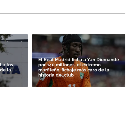
El Real Madrid ficha a Yan Diomandé
 a los
por 140 millones: el extremo
rde la
marfileño, fichaje más caro de la
historia del club