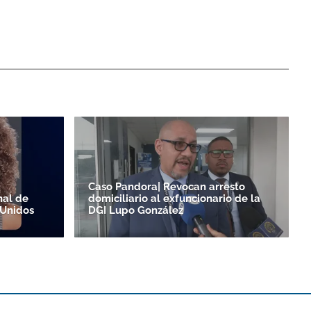
Caso Pandora| Revocan arresto
nal de
domiciliario al exfuncionario de la
 Unidos
DGI Lupo González