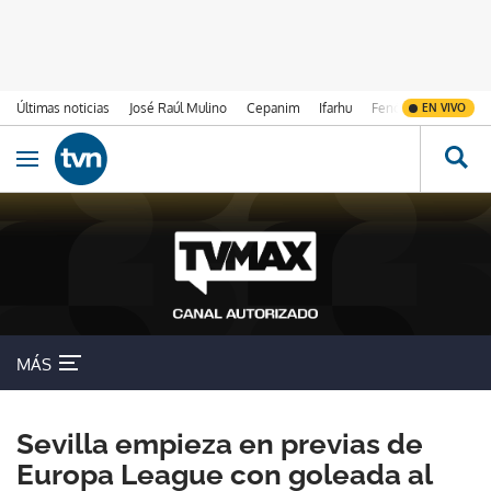
Últimas noticias
José Raúl Mulino
Cepanim
Ifarhu
Fenómeno de El Ni
EN VIVO
Ir al contenido
Obrir navegació
MÁS
Sevilla empieza en previas de
Europa League con goleada al