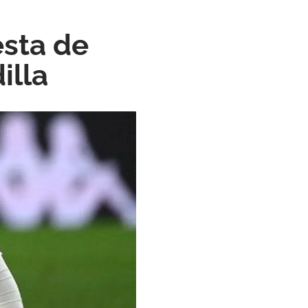
esta de
illa