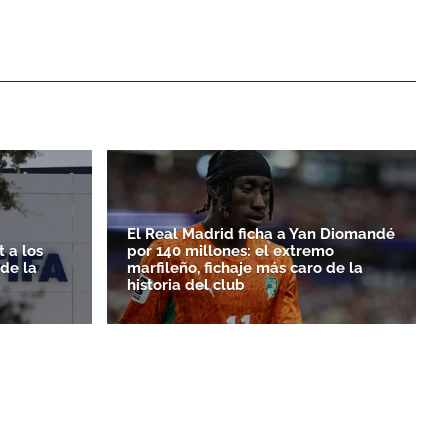
El Real Madrid ficha a Yan Diomandé
 a los
por 140 millones: el extremo
rde la
marfileño, fichaje más caro de la
historia del club