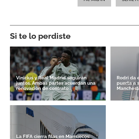
Si te lo perdiste
Vinicius y Real Madrid seguirán
Rodri da e
juntos. Ambas partes acuerdan una
puerta a 
renovación de contrato
Mancheste
La FIFA cierra filas en Marruecos: