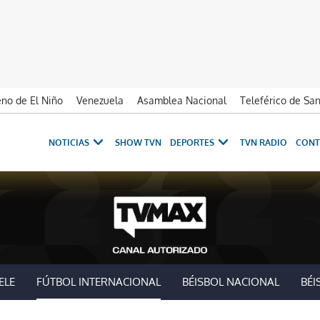
no de El Niño
Venezuela
Asamblea Nacional
Teleférico de Sa
NOTICIAS
SHOW TVN
DEPORTES
TVN RADIO
CONT
ELE
FÚTBOL INTERNACIONAL
BÉISBOL NACIONAL
BÉI