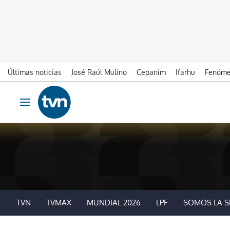
Últimas noticias
José Raúl Mulino
Cepanim
Ifarhu
Fenóme
Ir al contenido
Obrir navegació
TVN
TVMAX
MUNDIAL 2026
LPF
SOMOS LA S