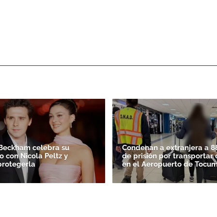
Beckham celebra su
Condenan a extranjera a 8
o con Nicola Peltz y
de prisión por transportar
protegerla
en el Aeropuerto de Tocu