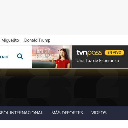
n Miguelito
Donald Trump
EN VIVO
ENIDOS ESPECIALES
NOVELAS
PROGRAMAS
GENTE TVN
PROG
Una Luz de Esperanza
SBOL INTERNACIONAL
MÁS DEPORTES
VIDEOS