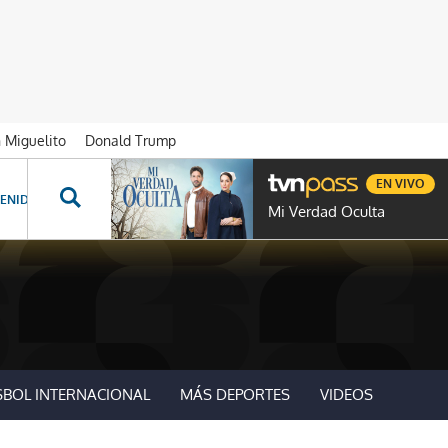
n Miguelito
Donald Trump
EN VIVO
ENIDOS ESPECIALES
NOVELAS
PROGRAMAS
GENTE TVN
PROG
Mi Verdad Oculta
SBOL INTERNACIONAL
MÁS DEPORTES
VIDEOS