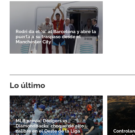
Rodri da el 'sí' al Barcelona y abre la
puerta a su traspaso desde el
Manchester City
Lo último
MLB previa| Dodgers vs
Diamondbacks: choque de alto
calibre en el Oeste de la Liga
Controlan