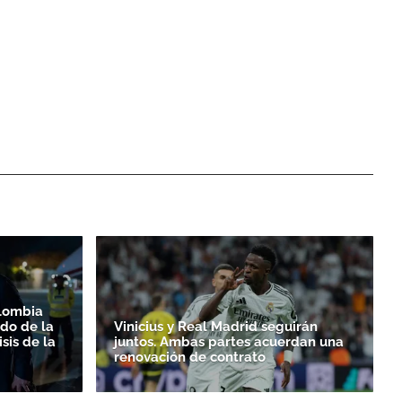
olombia
do de la
Vinicius y Real Madrid seguirán
sis de la
juntos. Ambas partes acuerdan una
renovación de contrato