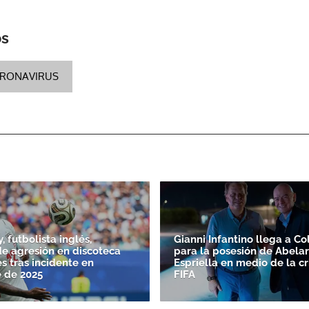
os
ACEPTAR
RONAVIRUS
, futbolista inglés,
Gianni Infantino llega a C
e agresión en discoteca
para la posesión de Abelar
s tras incidente en
Espriella en medio de la cri
 de 2025
FIFA