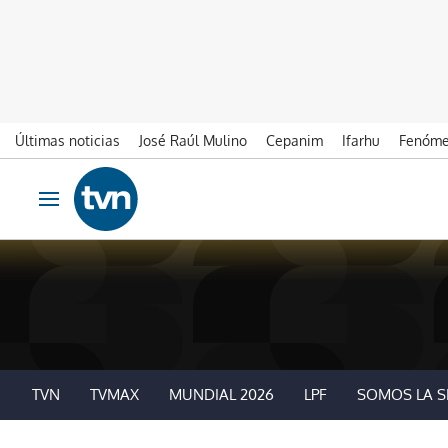
Últimas noticias
José Raúl Mulino
Cepanim
Ifarhu
Fenóme
Ir al contenido
Obrir navegació
TVN
TVMAX
MUNDIAL 2026
LPF
SOMOS LA S