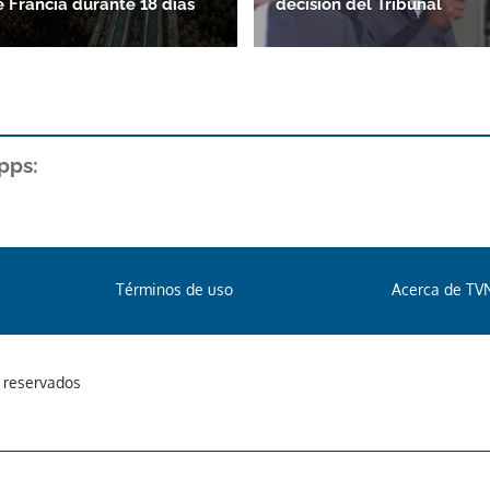
e Francia durante 18 días
decisión del Tribunal
pps:
Términos de uso
Acerca de TV
s reservados