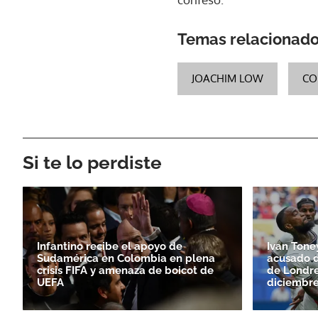
Temas relacionad
JOACHIM LOW
CO
Si te lo perdiste
Infantino recibe el apoyo de
Ivan Toney
Sudamérica en Colombia en plena
acusado d
crisis FIFA y amenaza de boicot de
de Londre
UEFA
diciembre