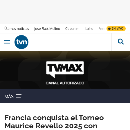
Últimas noticias
José Raúl Mulino
Cepanim
Ifarhu
Fenómeno de El Ni
EN VIVO
Ir al contenido
Obrir navegació
MÁS
Francia conquista el Torneo
Maurice Revello 2025 con