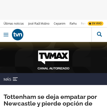
Últimas noticias
José Raúl Mulino
Cepanim
Ifarhu
Fenómeno de El Ni
EN VIVO
Ir al contenido
Obrir navegació
MÁS
Tottenham se deja empatar por
Newcastle y pierde opción de