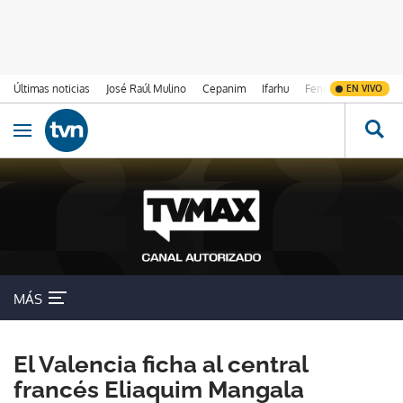
Últimas noticias
José Raúl Mulino
Cepanim
Ifarhu
Fenómeno de El Ni
EN VIVO
Ir al contenido
Obrir navegació
MÁS
El Valencia ficha al central
francés Eliaquim Mangala