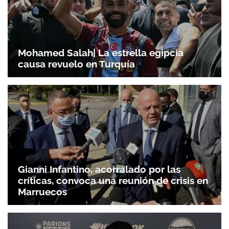
Mohamed Salah| La estrella egipcia
causa revuelo en Turquía
Gianni Infantino, acorralado por las
críticas, convoca una reunión de crisis en
Marruecos