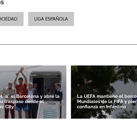
os
OCIEDAD
LIGA ESPAÑOLA
l 'sí' al Barcelona y abre la
La UEFA mantiene el boicot
su traspaso desde el
Mundiales de la FIFA y pie
r City
confianza en Infantino