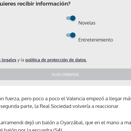
ieres recibir información?
Novelas
Entretenimiento
 legales
y la
política de protección de datos.
SUSCRIBIRSE
on fuerza, pero poco a poco el Valencia empezó a llegar má
segunda parte, la Real Sociedad volvería a reaccionar.
larramendi dejó un balón a Oyarzábal, que en el mano a m
Gracias por suscribirte a nuestro boletín.
l balón por la escuadra (54).