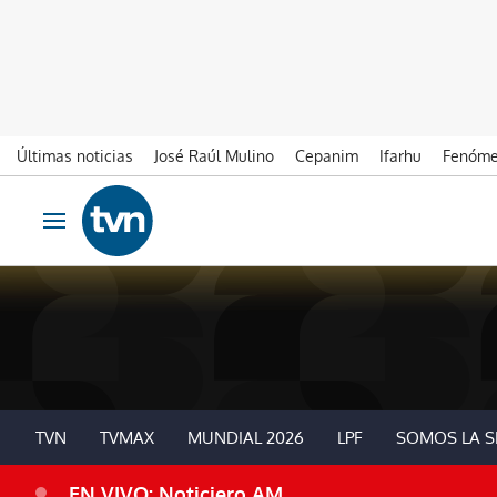
Últimas noticias
José Raúl Mulino
Cepanim
Ifarhu
Fenóme
Ir al contenido
Obrir navegació
TVN
TVMAX
MUNDIAL 2026
LPF
SOMOS LA S
EN VIVO: Noticiero AM