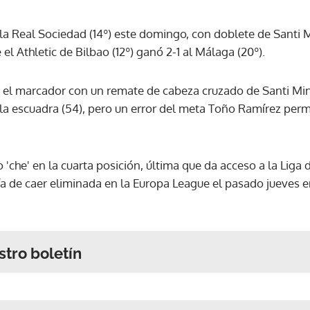
a la Real Sociedad (14º) este domingo, con doblete de Santi 
 el Athletic de Bilbao (12º) ganó 2-1 al Málaga (20º).
n el marcador con un remate de cabeza cruzado de Santi Min
la escuadra (54), pero un error del meta Toño Ramírez permi
po 'che' en la cuarta posición, última que da acceso a la Li
a de caer eliminada en la Europa League el pasado jueves en
stro boletín