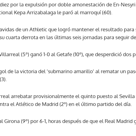
diez por la expulsión por doble amonestación de En-Nesyri
ional Kepa Arrizabalaga le paró al marroquí (60).
avidas de un Athletic que logró mantener el resultado para 
 cuarta derrota en las últimas seis jornadas para seguir de f
 Villarreal (5º) ganó 1-0 al Getafe (10º), que desperdició dos 
 gol de la victoria del 'submarino amarillo' al rematar un pa
3).
arreal arrebatar provisionalmente el quinto puesto al Sevilla 
tra el Atlético de Madrid (2º) en el último partido del día.
al Girona (9º) por 6-1, horas después de que el Real Madrid g