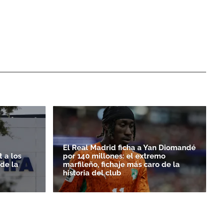
El Real Madrid ficha a Yan Diomandé
 a los
por 140 millones: el extremo
rde la
marfileño, fichaje más caro de la
historia del club