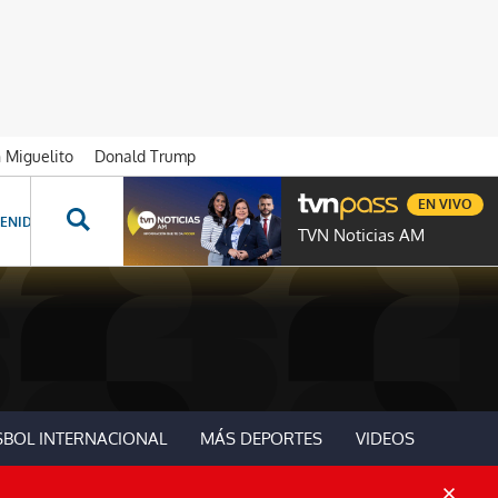
n Miguelito
Donald Trump
EN VIVO
ENIDOS ESPECIALES
NOVELAS
PROGRAMAS
GENTE TVN
PROG
TVN Noticias AM
SBOL INTERNACIONAL
MÁS DEPORTES
VIDEOS