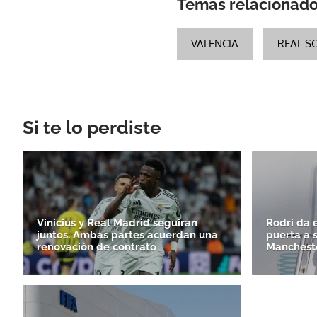
Temas relacionad
VALENCIA
REAL S
Si te lo perdiste
Vinicius y Real Madrid seguirán
Rodri da e
juntos. Ambas partes acuerdan una
puerta a 
renovación de contrato
Mancheste