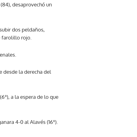
 (84), desaprovechó un
subir dos peldaños,
arolillo rojo.
penales.
se desde la derecha del
(6º), a la espera de lo que
anara 4-0 al Alavés (16º).