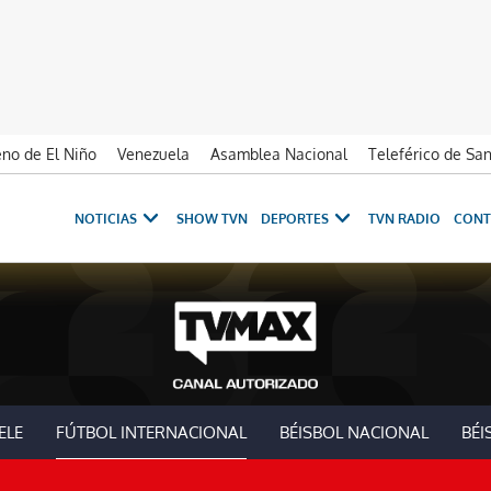
no de El Niño
Venezuela
Asamblea Nacional
Teleférico de Sa
NOTICIAS
SHOW TVN
DEPORTES
TVN RADIO
CONT
ELE
FÚTBOL INTERNACIONAL
BÉISBOL NACIONAL
BÉI