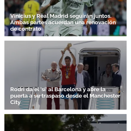
Vinicius y Real Madrid seguirán juntos.
Ambas partes acuerdan una renovación
de contrato
Rodri da el 'sí' al Barcelona y abre la
puerta a su traspaso desde el Manchester
City