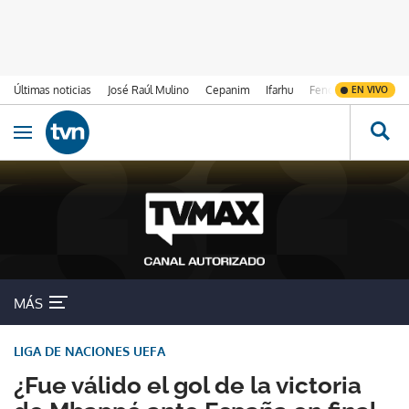
Últimas noticias
José Raúl Mulino
Cepanim
Ifarhu
Fenómeno de El Ni
EN VIVO
Ir al contenido
Obrir navegació
MÁS
LIGA DE NACIONES UEFA
¿Fue válido el gol de la victoria