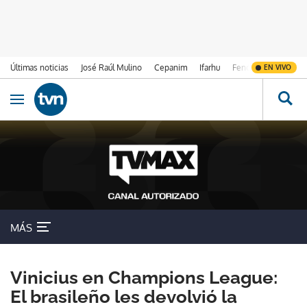
Últimas noticias
José Raúl Mulino
Cepanim
Ifarhu
Fenómeno de El Ni
EN VIVO
Ir al contenido
Obrir navegació
MÁS
Vinicius en Champions League:
El brasileño les devolvió la