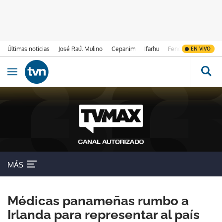
Últimas noticias
José Raúl Mulino
Cepanim
Ifarhu
Fenómeno de El Ni
EN VIVO
Ir al contenido
Obrir navegació
MÁS
Médicas panameñas rumbo a
Irlanda para representar al país