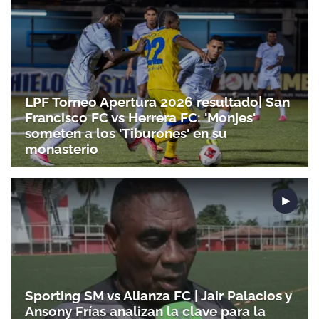
LPF Torneo Apertura 2026 resultado| San
Francisco FC vs Herrera FC: 'Monjes'
someten a los 'Tiburones' en su
monasterio
Sporting SM vs Alianza FC | Jair Palacios y
Ansony Frías analizan la clave para la