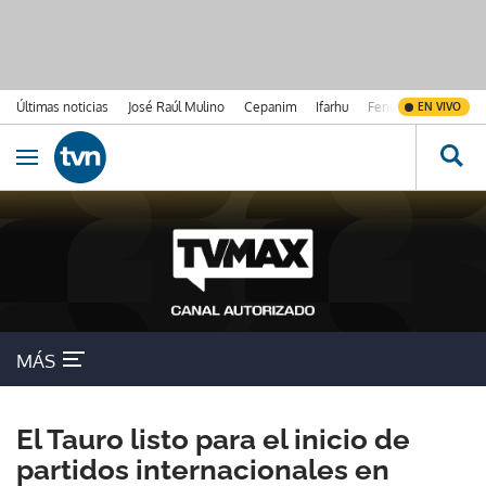
Últimas noticias
José Raúl Mulino
Cepanim
Ifarhu
Fenómeno de El Ni
EN VIVO
Ir al contenido
Obrir navegació
MÁS
El Tauro listo para el inicio de
partidos internacionales en